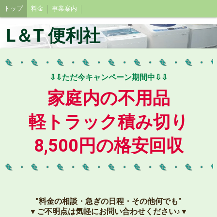
トップ
料金
事業案内
L＆T 便利社
⇩⇩ただ今キャンペーン期間中⇩⇩
家庭内の不用品
軽トラック積み切り
8,500円の格安回収
″料金の相談・急ぎの日程・その他何でも″
▼ご不明点は気軽にお問い合わせください♪▼